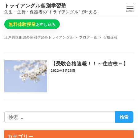
トライアングル個別学習塾
先生・生徒・保護者の"トライアングル"で叶える
MENU
無料体験授業
お申し込み
江戸川区船堀の個別学習塾トライアングル
ブログ一覧
合格速報
【受験合格速報！！～住吉校～】
2022年3月23日
検
検索
索
カテゴリー