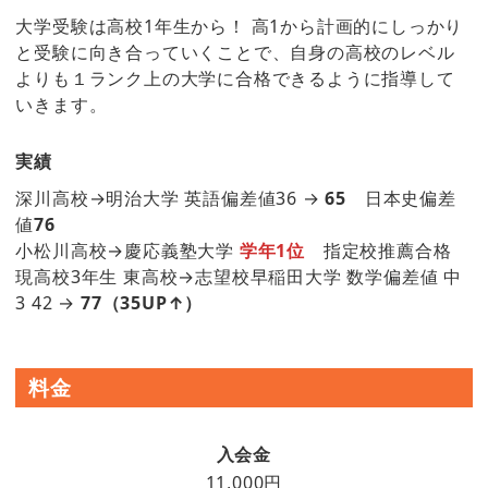
大学受験は高校1年生から！ 高1から計画的にしっかり
と受験に向き合っていくことで、自身の高校のレベル
よりも１ランク上の大学に合格できるように指導して
いきます。
実績
深川高校→明治大学 英語偏差値36 →
65
日本史偏差
値
76
小松川高校→慶応義塾大学
学年1位
指定校推薦合格
現高校3年生 東高校→志望校早稲田大学 数学偏差値 中
3 42 →
77（35UP↑）
料金
入会金
11,000円