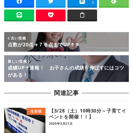
-
-
0
-
古い投稿
点数が20点→７６点までUP↑↑
新しい投稿
成績UP↑速報！ お子さんの成績を伸ばすにはコツ
がある！
関連記事
【3/28（土）10時30分～子育てイ
住吉校
ベントを開催！！】
2020年3月21日