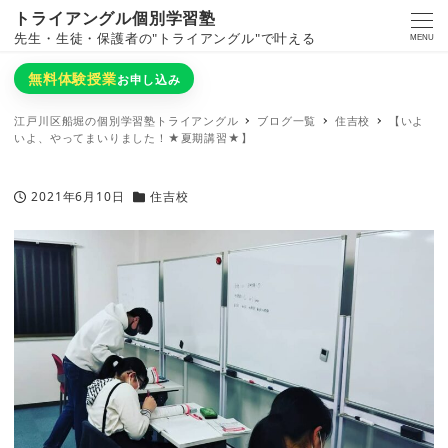
トライアングル個別学習塾
先生・生徒・保護者の"トライアングル"で叶える
MENU
無料体験授業
お申し込み
江戸川区船堀の個別学習塾トライアングル
ブログ一覧
住吉校
【いよ
いよ、やってまいりました！★夏期講習★】
2021年6月10日
住吉校
投稿日
カテゴリー