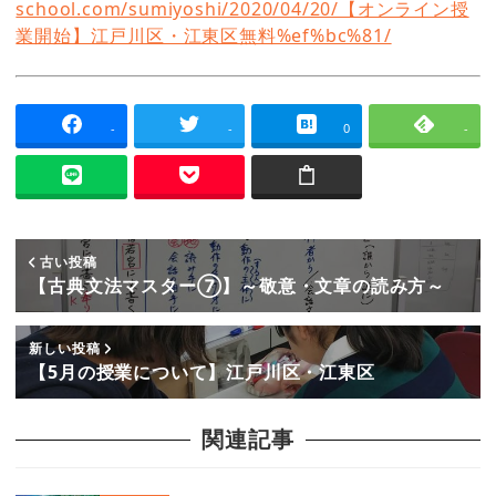
school.com/sumiyoshi/2020/04/20/【オンライン授
業開始】江戸川区・江東区無料%ef%bc%81/
-
-
0
-
古い投稿
【古典文法マスター⑦】～敬意・文章の読み方～
新しい投稿
【5月の授業について】江戸川区・江東区
関連記事