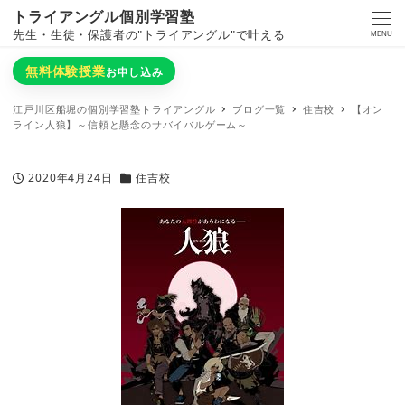
トライアングル個別学習塾
先生・生徒・保護者の"トライアングル"で叶える
MENU
無料体験授業
お申し込み
江戸川区船堀の個別学習塾トライアングル
ブログ一覧
住吉校
【オン
ライン人狼】～信頼と懸念のサバイバルゲーム～
2020年4月24日
住吉校
投稿日
カテゴリー