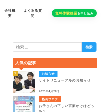
会社概
よくある質
無料体験授業
お申し込み
要
問
検
検索
索
人気の記事
お知らせ
サイトリニューアルのお知らせ
2021年4月28日
塾長ブログ
お子さんの正しい言葉かけはどっ
ち？