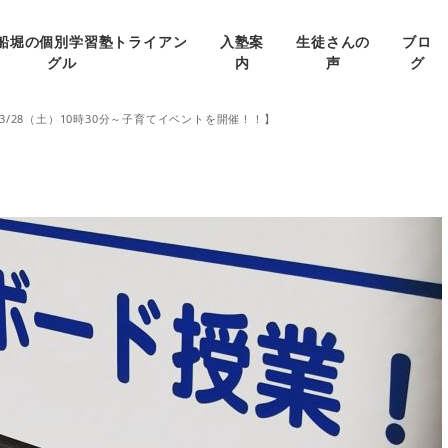
船堀の個別学習塾トライアン
入塾案
生徒さんの
ブロ
グル
内
声
グ
3/28（土）10時30分～子育てイベントを開催！！】