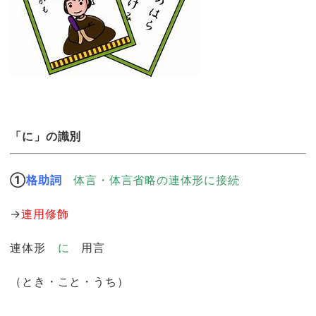
「に」の識別
①
格助詞
体言・体言省略の連体形に接続
→
連用修飾
連体形
に
用言
（とき・こと・うち）