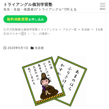
トライアングル個別学習塾
先生・生徒・保護者の"トライアングル"で叶える
MENU
無料体験授業
お申し込み
江戸川区船堀の個別学習塾トライアングル
ブログ一覧
住吉校
【古典
文法マスター⑧】～「に」の識別～
2020年5月1日
住吉校
投稿日
カテゴリー