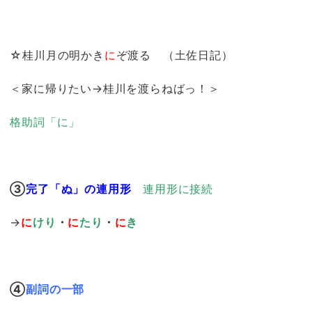
☆桂川月の明かき
に
ぞ渡る （土佐日記）
＜家に帰りたい→桂川を渡らねばっ！＞
格助詞「に」
③
完了「ぬ」の連用形
連用形に接続
→
に
けり
・
に
たり
・
に
き
④
副詞の一部