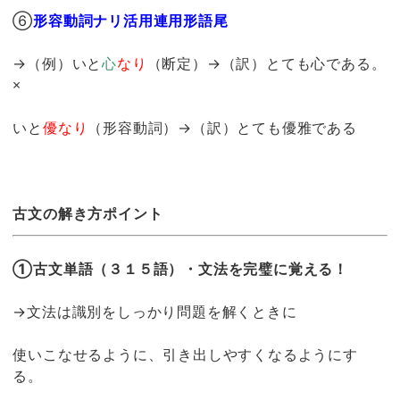
⑥
形容動詞ナリ活用連用形語尾
→（例）いと
心
なり
（断定）→（訳）とても心である。
×
いと
優なり
（形容動詞）→（訳）とても優雅である
古文の解き方ポイント
①古文単語（３１５語）・文法を完璧に覚える！
→文法は識別をしっかり問題を解くときに
使いこなせるように、引き出しやすくなるようにす
る。