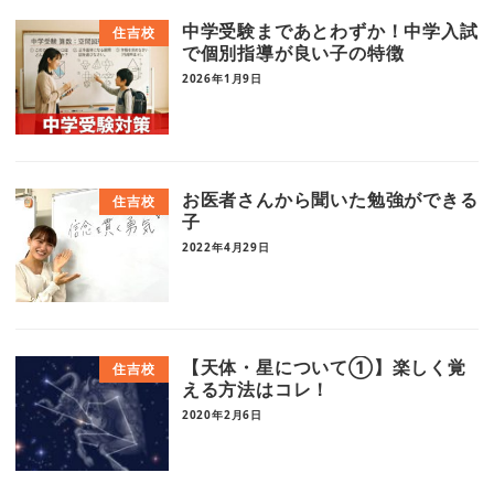
中学受験まであとわずか！中学入試
住吉校
で個別指導が良い子の特徴
2026年1月9日
お医者さんから聞いた勉強ができる
住吉校
子
2022年4月29日
【天体・星について①】楽しく覚
住吉校
える方法はコレ！
2020年2月6日