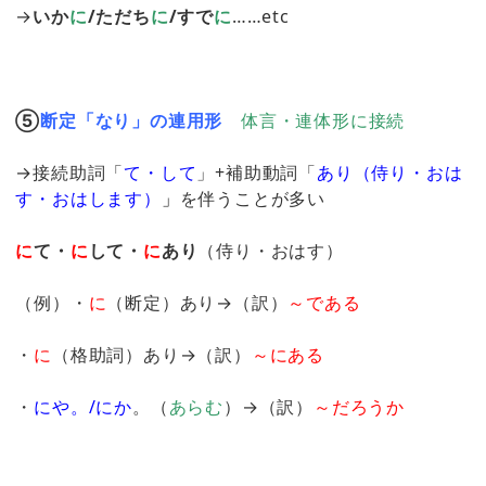
→
いか
に
/ただち
に
/すで
に
……etc
⑤
断定「なり」の連用形
体言・連体形に接続
→接続助詞「
て・して
」+補助動詞「
あり（侍り・おは
す・おはします）
」
を伴うことが多い
に
て・
に
して・
に
あり
（侍り・おはす）
（例）・
に
（断定）あり→（訳）
～である
・
に
（格助詞）あり→（訳）
～にある
・
にや。/にか
。（
あらむ
）→（訳）
～だろうか