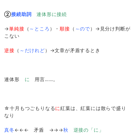
②
接続助詞
連体形に接続
→
単純接
（
～ところ
）・
順接
（
～ので
）→見分け判断が
こない
逆接
（
～だけれど
）→文章が矛盾するとき
連体形
に
用言……。
☆十月もつごもりなる
に
紅葉は、紅葉には散らで盛り
なり
真冬
←←← 矛盾 →→→
秋
逆接の「に」