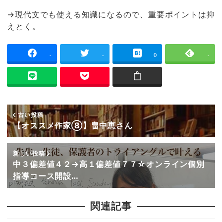
→現代文でも使える知識になるので、重要ポイントは抑
えとく。
-
-
0
-
古い投稿
【オススメ作家⑧】畠中恵さん
新しい投稿
中３偏差値４２→高１偏差値７７☆オンライン個別
指導コース開設…
関連記事